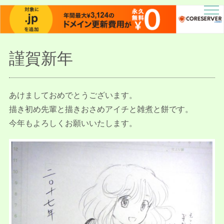
描人某屋落描置場
らくがきとねことしゃしんとだぶん
謹賀新年
あけましておめでとうございます。
描き初め先輩と描きおさめアイチと雑煮と餅です。
今年もよろしくお願いいたします。