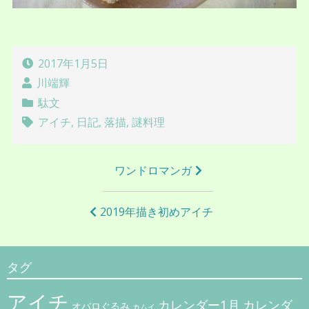
2017年1月5日
川端輝
駄文
アイチ
,
日記
,
落描
,
謎料理
投
ワンドロマンガ
稿
ナ
2019年描き初めアイチ
ビ
ゲ
タグ
ー
アイチ
シ
カレンダー1月
カレンダ
オバロぐるみ
カムイ