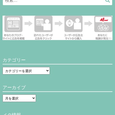
検
for:
索
カテゴリー
カ
テ
ゴ
アーカイブ
リ
ー
ア
ー
カ
メタ情報