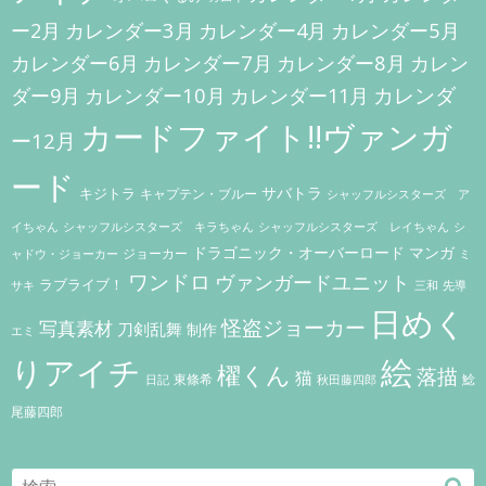
ョ
カレンダー3月
カレンダー5月
ー2月
カレンダー4月
ン
カレンダー7月
カレンダー8月
カレンダー6月
カレン
カレンダー10月
カレンダ
ダー9月
カレンダー11月
カードファイト!!ヴァンガ
ー12月
ード
キジトラ
サバトラ
キャプテン・ブルー
シャッフルシスターズ ア
イちゃん
シャッフルシスターズ キラちゃん
シャッフルシスターズ レイちゃん
シ
ドラゴニック・オーバーロード
マンガ
ジョーカー
ャドウ・ジョーカー
ミ
ワンドロ
ヴァンガードユニット
ラブライブ！
サキ
三和
先導
日めく
怪盗ジョーカー
写真素材
刀剣乱舞
制作
エミ
りアイチ
絵
櫂くん
落描
猫
東條希
鯰
秋田藤四郎
日記
尾藤四郎
Search