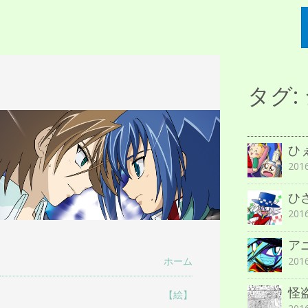
描人某屋落描置
タグ:
らくがきとねことしゃしんとだぶん
場
ひ
20
ひ
20
ア
20
ホーム
怪
【絵】