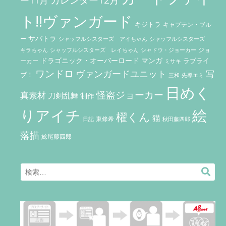
ト!!ヴァンガード
キジトラ
キャプテン・ブル
サバトラ
ー
シャッフルシスターズ アイちゃん
シャッフルシスターズ
ジョ
キラちゃん
シャッフルシスターズ レイちゃん
シャドウ・ジョーカー
ドラゴニック・オーバーロード
マンガ
ラブライ
ーカー
ミサキ
ワンドロ
ヴァンガードユニット
写
ブ！
三和
先導エミ
日めく
怪盗ジョーカー
真素材
刀剣乱舞
制作
りアイチ
絵
櫂くん
猫
東條希
秋田藤四郎
日記
落描
鯰尾藤四郎
Search
検
for:
索