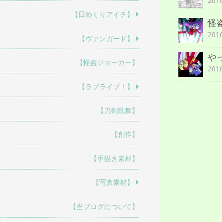
20
【日めくりアイチ】
怪
20
【ヴァンガード】
や
【怪盗ジョーカー】
20
【ラブライブ！】
【刀剣乱舞】
【創作】
【手描き素材】
【写真素材】
【当ブログについて】