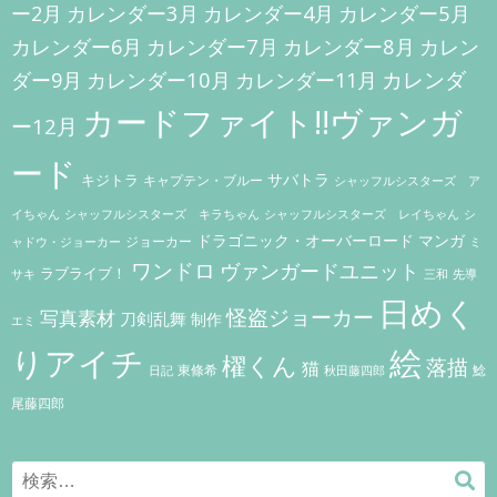
ョ
カレンダー3月
カレンダー5月
ー2月
カレンダー4月
ン
カレンダー7月
カレンダー8月
カレンダー6月
カレン
カレンダー10月
カレンダ
ダー9月
カレンダー11月
カードファイト!!ヴァンガ
ー12月
ード
キジトラ
サバトラ
キャプテン・ブルー
シャッフルシスターズ ア
イちゃん
シャッフルシスターズ キラちゃん
シャッフルシスターズ レイちゃん
シ
ドラゴニック・オーバーロード
マンガ
ジョーカー
ャドウ・ジョーカー
ミ
ワンドロ
ヴァンガードユニット
ラブライブ！
サキ
三和
先導
日めく
怪盗ジョーカー
写真素材
刀剣乱舞
制作
エミ
りアイチ
絵
櫂くん
落描
猫
東條希
鯰
秋田藤四郎
日記
尾藤四郎
Search
検