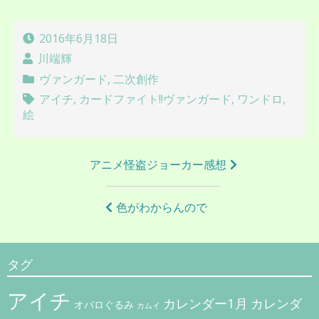
2016年6月18日
川端輝
ヴァンガード
,
二次創作
アイチ
,
カードファイト!!ヴァンガード
,
ワンドロ
,
絵
投
アニメ怪盗ジョーカー感想
稿
ナ
色がわからんので
ビ
ゲ
タグ
ー
アイチ
シ
カレンダー1月
カレンダ
オバロぐるみ
カムイ