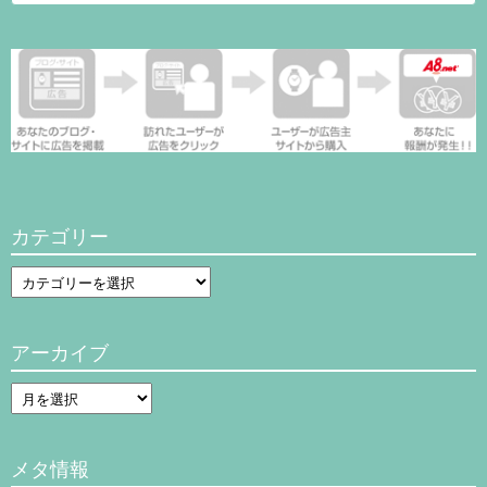
for:
索
カテゴリー
カ
テ
ゴ
アーカイブ
リ
ー
ア
ー
カ
メタ情報
イ