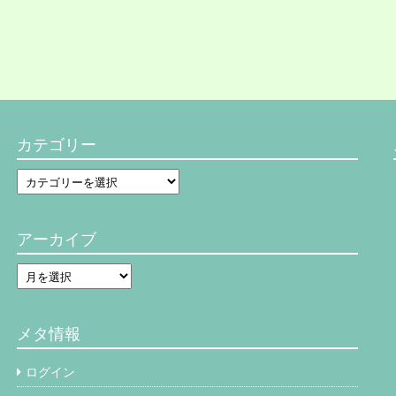
カテゴリー
カ
テ
ゴ
リ
アーカイブ
ー
ア
ー
カ
イ
メタ情報
ブ
ログイン