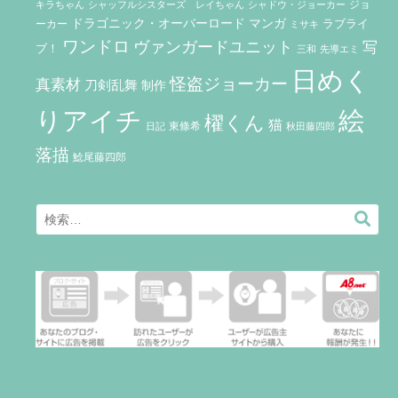
ジョ
キラちゃん
シャッフルシスターズ レイちゃん
シャドウ・ジョーカー
ドラゴニック・オーバーロード
マンガ
ラブライ
ーカー
ミサキ
ワンドロ
ヴァンガードユニット
写
ブ！
三和
先導エミ
日めく
怪盗ジョーカー
真素材
刀剣乱舞
制作
りアイチ
絵
櫂くん
猫
東條希
秋田藤四郎
日記
落描
鯰尾藤四郎
Search
検
for:
索