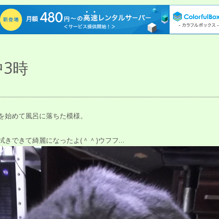
3時
を始めて風呂に落ちた模様。
拭きできて綺麗になったよ(＾＾)ウフフ…