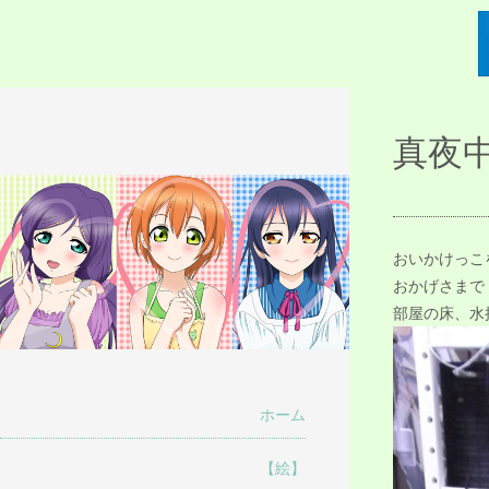
描人某屋落描置
真夜中
らくがきとねことしゃしんとだぶん
場
おいかけっこ
おかげさまで
部屋の床、水
ホーム
【絵】