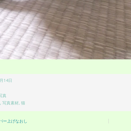
7月14日
写真
ラ
,
写真素材
,
猫
バー上げなおし