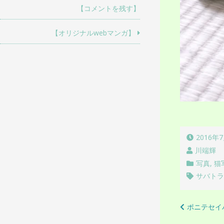
【コメントを残す】
【オリジナルwebマンガ】
2016年
川端輝
写真
,
猫
サバト
投
ポニテセイ