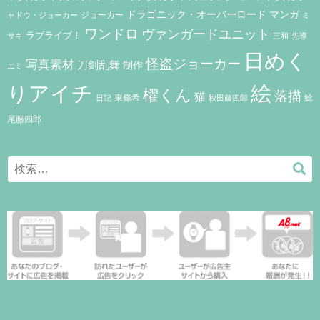
ドラゴニック・オーバーロード
マンガ
ジョーカー
ャドウ・ジョーカー
ミ
ワンドロ
ヴァンガードユニット
ラブライブ！
サキ
三和
先導
日めく
怪盗ジョーカー
写真素材
刀剣乱舞
制作
エミ
りアイチ
絵
櫂くん
落描
猫
東條希
鯰
秋田藤四郎
日記
尾藤四郎
Search
検
for:
索