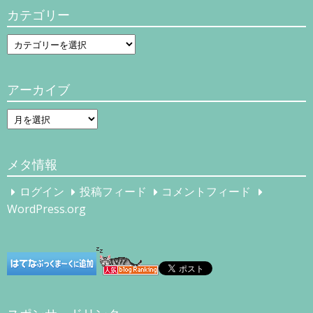
カテゴリー
カ
テ
ゴ
アーカイブ
リ
ー
ア
ー
カ
メタ情報
イ
ブ
ログイン
投稿フィード
コメントフィード
WordPress.org