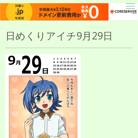
描人某屋落描置場
らくがきとねことしゃしんとだぶん
日めくりアイチ9月29日