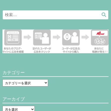
Search
検
for:
索
カテゴリー
カ
テ
ゴ
アーカイブ
リ
ー
ア