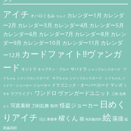
ー
アイチ
シ
カレンダー1月
カレンダ
オバロぐるみ
カムイ
ョ
カレンダー3月
カレンダー5月
ー2月
カレンダー4月
ン
カレンダー7月
カレンダー8月
カレンダー6月
カレン
カレンダー10月
カレンダ
ダー9月
カレンダー11月
カードファイト!!ヴァンガ
ー12月
ード
キジトラ
サバトラ
キャプテン・ブルー
シャッフルシスターズ ア
イちゃん
シャッフルシスターズ キラちゃん
シャッフルシスターズ レイちゃん
シ
ドラゴニック・オーバーロード
マンガ
ジョーカー
ャドウ・ジョーカー
ミ
ワンドロ
ヴァンガードユニット
ラブライブ！
サキ
三和
先導
日めく
怪盗ジョーカー
写真素材
刀剣乱舞
制作
エミ
りアイチ
絵
櫂くん
落描
猫
東條希
鯰
秋田藤四郎
日記
尾藤四郎