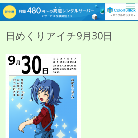
描人某屋落描置場
らくがきとねことしゃしんとだぶん
日めくりアイチ9月30日