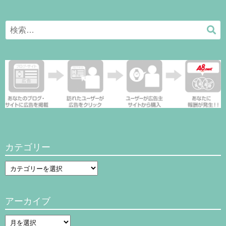
Search
検
for:
索
カテゴリー
カ
テ
ゴ
アーカイブ
リ
ー
ア