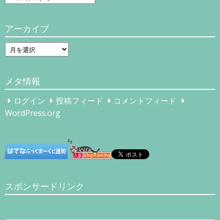
テ
ゴ
アーカイブ
リ
ー
ア
ー
カ
メタ情報
イ
ブ
ログイン
投稿フィード
コメントフィード
WordPress.org
スポンサードリンク