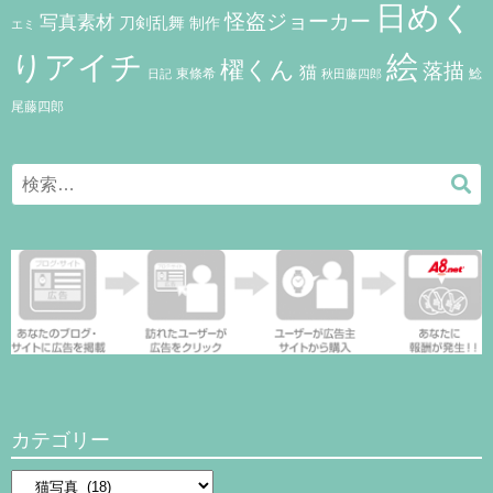
日めく
怪盗ジョーカー
写真素材
刀剣乱舞
制作
エミ
りアイチ
絵
櫂くん
落描
猫
東條希
鯰
秋田藤四郎
日記
尾藤四郎
Search
検
for:
索
カテゴリー
カ