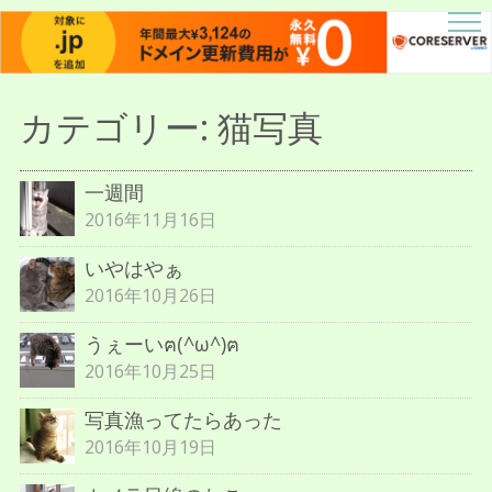
描人某屋落描置場
らくがきとねことしゃしんとだぶん
カテゴリー:
猫写真
一週間
2016年11月16日
いやはやぁ
2016年10月26日
うぇーいฅ(^ω^)ฅ
2016年10月25日
写真漁ってたらあった
2016年10月19日