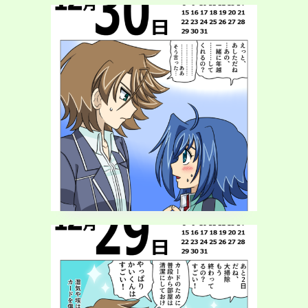
日めくりアイチ12月30
日
2021年12月30日
川端輝
ヴァンガード
二次創作
アイチ
カレンダー12月
カードフ
ァイト!!ヴァンガード
日めくりアイ
チ
櫂くん
絵
日めくりアイチ12月29
日
2021年12月29日