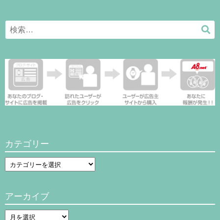
Search
検
for:
索
カテゴリー
カ
テ
ゴ
アーカイブ
リ
ー
ア