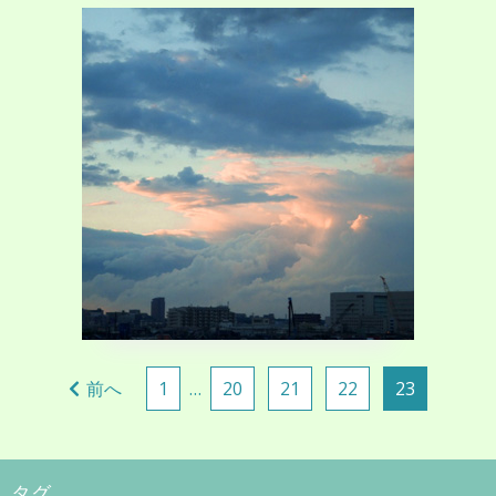
当ブログについて
2015年1月1日
川端輝
当サイトについて
投
前へ
1
…
20
21
22
23
稿
ナ
ビ
タグ