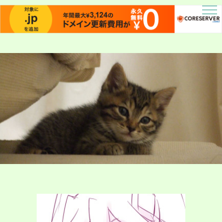
描人某屋落描置場
らくがきとねことしゃしんとだぶん
ジョーカー17話