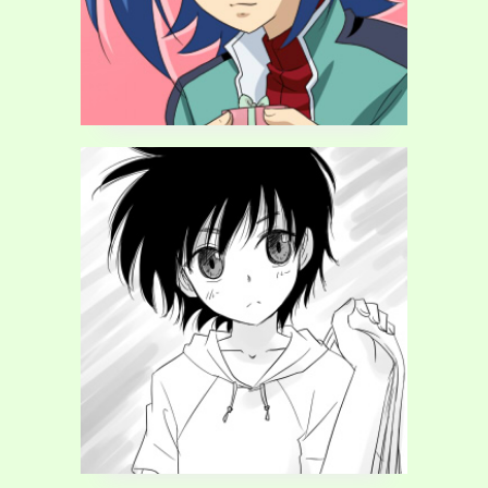
画像うｐてすと
2015年5月27日
川端輝
創作
解放のテクニック
八十野みこと
落描