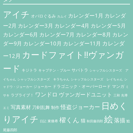
ゲ
アイチ
ー
カレンダー1月
カレンダ
オバロぐるみ
カムイ
シ
カレンダー3月
カレンダー5月
ー2月
カレンダー4月
ョ
カレンダー7月
カレンダー8月
カレンダー6月
カレン
ン
カレンダー10月
カレンダ
ダー9月
カレンダー11月
カードファイト!!ヴァンガ
ー12月
ード
キジトラ
サバトラ
キャプテン・ブルー
シャッフルシスターズ ア
イちゃん
シャッフルシスターズ キラちゃん
シャッフルシスターズ レイちゃん
シ
ドラゴニック・オーバーロード
マンガ
ジョーカー
ャドウ・ジョーカー
ミ
ワンドロ
ヴァンガードユニット
ラブライブ！
サキ
三和
先導
日めく
怪盗ジョーカー
写真素材
刀剣乱舞
制作
エミ
りアイチ
絵
櫂くん
落描
猫
東條希
鯰
秋田藤四郎
日記
尾藤四郎