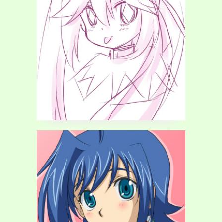
2015年5月31日
川端輝
二次創作
怪盗ジョーカー
感想
クイーン
怪盗ジョーカー
落描
0527
2015年5月27日
川端輝
ヴァンガード
二次創作
アイチ
カードファイト!!ヴァンガ
ード
プレゼント
絵