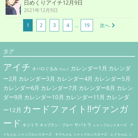
日めくりアイチ12月9日
2021年12月9日
投
1
2
3
4
…
19
次へ
稿
ナ
ビ
タグ
ゲ
アイチ
カレンダー1月
ー
カレンダ
オバロぐるみ
カムイ
シ
カレンダー3月
カレンダー5月
ー2月
カレンダー4月
ョ
カレンダー7月
カレンダー8月
カレンダー6月
カレン
ン
カレンダー10月
カレンダ
ダー9月
カレンダー11月
カードファイト!!ヴァンガ
ー12月
ード
キジトラ
サバトラ
キャプテン・ブルー
シャッフルシスターズ ア
イちゃん
シャッフルシスターズ キラちゃん
シャッフルシスターズ レイちゃん
シ