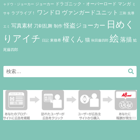
ドラゴニック・オーバーロード
マンガ
ジョーカー
ャドウ・ジョーカー
ミ
ワンドロ
ヴァンガードユニット
ラブライブ！
サキ
三和
先導
日めく
怪盗ジョーカー
写真素材
刀剣乱舞
制作
エミ
りアイチ
絵
櫂くん
落描
猫
東條希
鯰
秋田藤四郎
日記
尾藤四郎
Search
検
for:
索