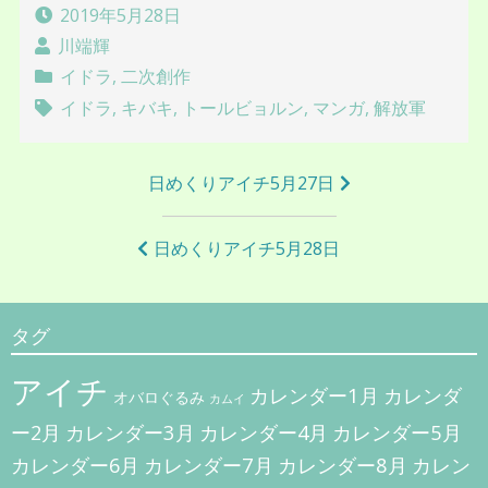
2019年5月28日
川端輝
イドラ
,
二次創作
イドラ
,
キバキ
,
トールビョルン
,
マンガ
,
解放軍
投
日めくりアイチ5月27日
稿
ナ
日めくりアイチ5月28日
ビ
ゲ
タグ
ー
アイチ
シ
カレンダー1月
カレンダ
オバロぐるみ
カムイ
ョ
カレンダー3月
カレンダー5月
ー2月
カレンダー4月
ン
カレンダー7月
カレンダー8月
カレンダー6月
カレン