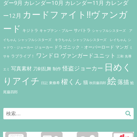
カレンダー10月
カレンダ
ダー9月
カレンダー11月
カードファイト!!ヴァンガ
ー12月
ード
キジトラ
サバトラ
キャプテン・ブルー
シャッフルシスターズ ア
イちゃん
シャッフルシスターズ キラちゃん
シャッフルシスターズ レイちゃん
シ
ドラゴニック・オーバーロード
マンガ
ジョーカー
ャドウ・ジョーカー
ミ
ワンドロ
ヴァンガードユニット
ラブライブ！
サキ
三和
先導
日めく
怪盗ジョーカー
写真素材
刀剣乱舞
制作
エミ
りアイチ
絵
櫂くん
落描
猫
東條希
鯰
秋田藤四郎
日記
尾藤四郎
Search
検
for:
索