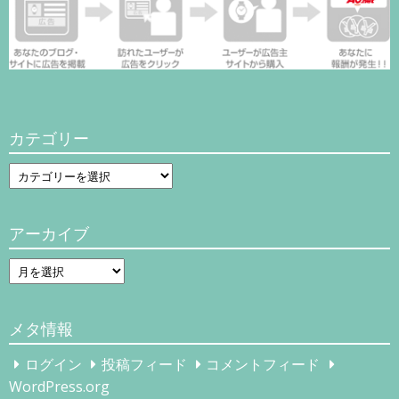
カテゴリー
カ
テ
ゴ
アーカイブ
リ
ー
ア
ー
カ
メタ情報
イ
ブ
ログイン
投稿フィード
コメントフィード
WordPress.org