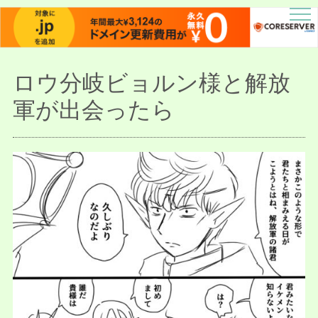
描人某屋落描置場
らくがきとねことしゃしんとだぶん
ロウ分岐ビョルン様と解放
軍が出会ったら