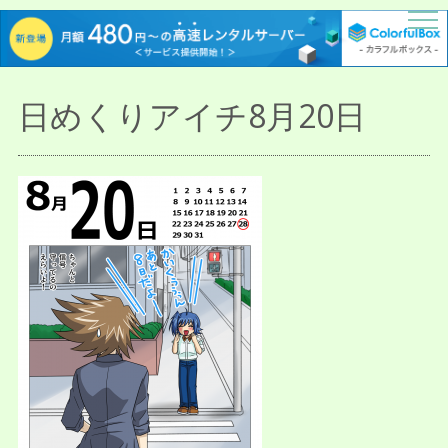
描人某屋落描置場
らくがきとねことしゃしんとだぶん
日めくりアイチ8月20日