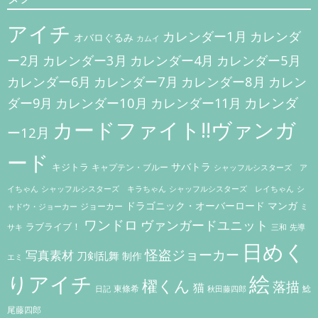
ー
アイチ
シ
カレンダー1月
カレンダ
オバロぐるみ
カムイ
ョ
カレンダー3月
カレンダー5月
ー2月
カレンダー4月
ン
カレンダー7月
カレンダー8月
カレンダー6月
カレン
カレンダー10月
カレンダ
ダー9月
カレンダー11月
カードファイト!!ヴァンガ
ー12月
ード
キジトラ
サバトラ
キャプテン・ブルー
シャッフルシスターズ ア
イちゃん
シャッフルシスターズ キラちゃん
シャッフルシスターズ レイちゃん
シ
ドラゴニック・オーバーロード
マンガ
ジョーカー
ャドウ・ジョーカー
ミ
ワンドロ
ヴァンガードユニット
ラブライブ！
サキ
三和
先導
日めく
怪盗ジョーカー
写真素材
刀剣乱舞
制作
エミ
りアイチ
絵
櫂くん
落描
猫
東條希
鯰
秋田藤四郎
日記
尾藤四郎