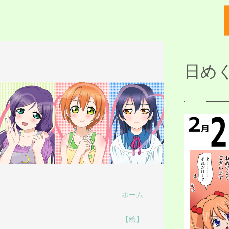
描人某屋落描置
日めく
らくがきとねことしゃしんとだぶん
場
ホーム
【絵】