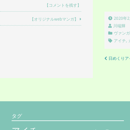
【コメントを残す】
2020年
【オリジナルwebマンガ】
川端輝
ヴァン
アイチ
,
投
日めくりア
稿
ナ
ビ
ゲ
ー
シ
タグ
ョ