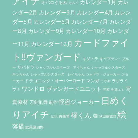
アイチ
ン
カレンダー1月
カレ
オバロぐるみ
カムイ
カレンダー3月
カレン
ンダー2月
カレンダー4月
ダー5月
カレンダー7月
カレンダ
カレンダー6月
ー8月
カレンダー10月
カレンダー9月
カレンダ
カードファイ
カレンダー12月
ー11月
ト!!ヴァンガード
キジトラ
キャプテン・ブル
サバトラ
ー
シャッフルシスターズ アイちゃん
シャッフルシスターズ
ジョ
キラちゃん
シャッフルシスターズ レイちゃん
シャドウ・ジョーカー
ドラゴニック・オーバーロード
マンガ
ラブライ
ーカー
ミサキ
ワンドロ
ヴァンガードユニット
写
ブ！
三和
先導エミ
日めく
怪盗ジョーカー
真素材
刀剣乱舞
制作
りアイチ
絵
櫂くん
猫
東條希
秋田藤四郎
日記
落描
鯰尾藤四郎