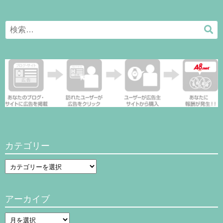
Search
検
for:
索
カテゴリー
カ
テ
ゴ
アーカイブ
リ
ー
ア