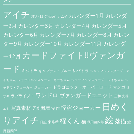
ー
アイチ
シ
カレンダー1月
カレンダ
オバロぐるみ
カムイ
ョ
カレンダー3月
カレンダー5月
ー2月
カレンダー4月
ン
カレンダー7月
カレンダー8月
カレンダー6月
カレン
カレンダー10月
カレンダ
ダー9月
カレンダー11月
カードファイト!!ヴァンガ
ー12月
ード
キジトラ
サバトラ
キャプテン・ブルー
シャッフルシスターズ ア
イちゃん
シャッフルシスターズ キラちゃん
シャッフルシスターズ レイちゃん
シ
ドラゴニック・オーバーロード
マンガ
ジョーカー
ャドウ・ジョーカー
ミ
ワンドロ
ヴァンガードユニット
ラブライブ！
サキ
三和
先導
日めく
怪盗ジョーカー
写真素材
刀剣乱舞
制作
エミ
りアイチ
絵
櫂くん
落描
猫
東條希
鯰
秋田藤四郎
日記
尾藤四郎