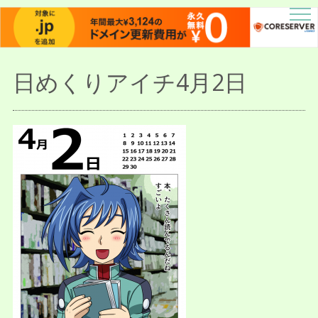
描人某屋落描置場
らくがきとねことしゃしんとだぶん
日めくりアイチ4月2日