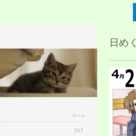
描人某屋落描置
日めく
らくがきとねことしゃしんとだぶん
場
ホーム
【絵】