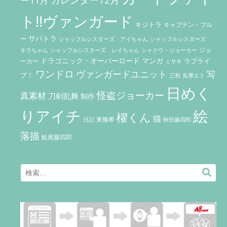
ト!!ヴァンガード
キジトラ
キャプテン・ブル
サバトラ
ー
シャッフルシスターズ アイちゃん
シャッフルシスターズ
ジョ
キラちゃん
シャッフルシスターズ レイちゃん
シャドウ・ジョーカー
ドラゴニック・オーバーロード
マンガ
ラブライ
ーカー
ミサキ
ワンドロ
ヴァンガードユニット
写
ブ！
三和
先導エミ
日めく
怪盗ジョーカー
真素材
刀剣乱舞
制作
りアイチ
絵
櫂くん
猫
東條希
秋田藤四郎
日記
落描
鯰尾藤四郎
Search
検
for:
索