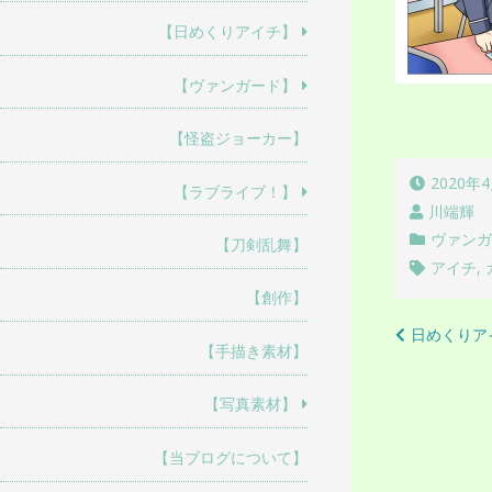
【日めくりアイチ】
【ヴァンガード】
【怪盗ジョーカー】
2020年
【ラブライブ！】
川端輝
ヴァン
【刀剣乱舞】
アイチ
,
【創作】
投
日めくりア
【手描き素材】
稿
ナ
【写真素材】
ビ
【当ブログについて】
ゲ