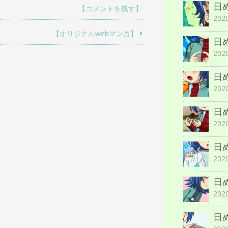
日
【コメントを残す】
202
【オリジナルwebマンガ】
日
202
日
20
日
20
日
20
日
20
日