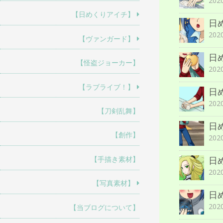
202
【日めくりアイチ】
日
202
【ヴァンガード】
日
【怪盗ジョーカー】
202
【ラブライブ！】
日
202
【刀剣乱舞】
日
【創作】
202
日
【手描き素材】
202
【写真素材】
日
202
【当ブログについて】