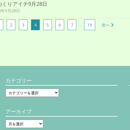
めくりアイチ9月28日
20年9月28日
2
3
4
5
6
7
…
19
次へ
カテゴリー
カ
テ
ゴ
リ
アーカイブ
ー
ア
ー