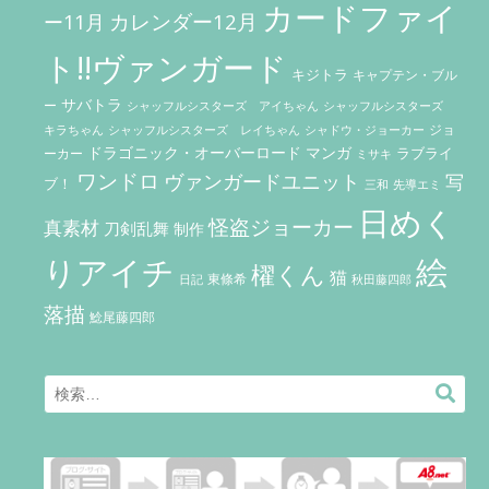
カードファイ
カレンダー12月
ー11月
ト!!ヴァンガード
キジトラ
キャプテン・ブル
サバトラ
ー
シャッフルシスターズ アイちゃん
シャッフルシスターズ
ジョ
キラちゃん
シャッフルシスターズ レイちゃん
シャドウ・ジョーカー
ドラゴニック・オーバーロード
マンガ
ラブライ
ーカー
ミサキ
ワンドロ
ヴァンガードユニット
写
ブ！
三和
先導エミ
日めく
怪盗ジョーカー
真素材
刀剣乱舞
制作
りアイチ
絵
櫂くん
猫
東條希
秋田藤四郎
日記
落描
鯰尾藤四郎
Search
検
for:
索