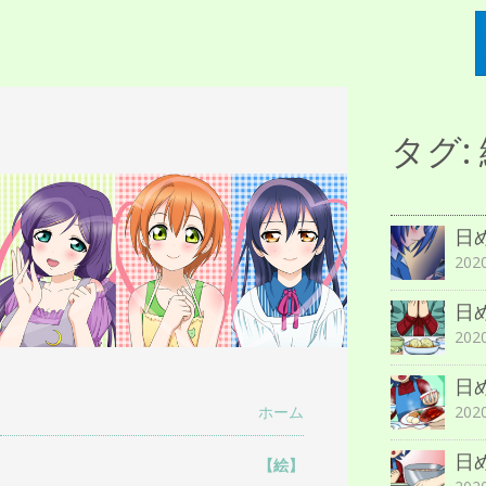
描人某屋落描置
タグ:
らくがきとねことしゃしんとだぶん
場
日
202
日
202
日
202
ホーム
日
【絵】